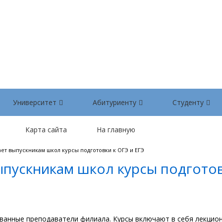
Университет
Абитуриенту
Студенту
Карта сайта
На главную
ет выпускникам школ курсы подготовки к ОГЭ и ЕГЭ
пускникам школ курсы подготов
ванные преподаватели филиала. Курсы включают в себя лекцио