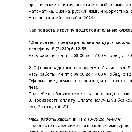
практические занятия, репетиционный экзамен и 
математика, физика, русский язык, информатика, 
Начало занятий – октябрь 2024 г.
Как попасть в группу подготовительных курсо
1.Записаться предварительно на курсы можно
телефону: 8 (34249) 6-12-55
Часы работы : пн-пт с 08-00 до 17-00 ч., обед: с 12
2. Оформить договор
по адресу: г. Лысьва,
ул. Л
Часы работы : пн-пт с 08-00 до 17-00 ч., обед : с 12
Оформление документов производится только со
лет).
При себе необходимо иметь паспорт лица, заключ
3.
Произвести оплату
. Оплата наличными без к
«А», 2 этаж., каб.210
Часы работы кассы:
пн-пт
с 10-00 до 14-00 ч.
При оплате необходимо взять свой экземпляр дог
взимается комиссия 3%, при оплате через платеж