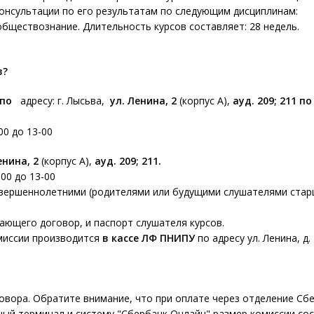
консультации по его результатам по следующим дисциплинам:
обществознание. Длительность курсов составляет: 28 недель.
в?
 по
адресу: г. Лысьва,
ул. Ленина, 2
(корпус А),
ауд. 209; 211 по
-00 до 13-00
енина, 2
(корпус А),
ауд. 209; 211.
-00 до 13-00
вершеннолетними (родителями или будущими слушателями стар
ающего договор, и паспорт слушателя курсов.
омиссии производится
в кассе ЛФ ПНИПУ
по адресу ул. Ленина, д.
овора. Обратите внимание, что при оплате через отделение Сб
ный терминал и систему "Сбербанк Онлайн" размер комиссии со