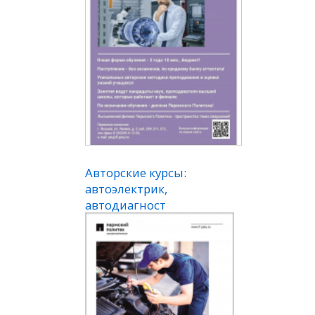
Авторские курсы:
автоэлектрик,
автодиагност